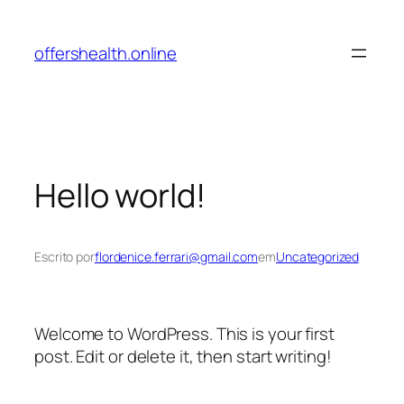
Pular
para
offershealth.online
o
conteúdo
Hello world!
Escrito por
flordenice.ferrari@gmail.com
em
Uncategorized
Welcome to WordPress. This is your first
post. Edit or delete it, then start writing!